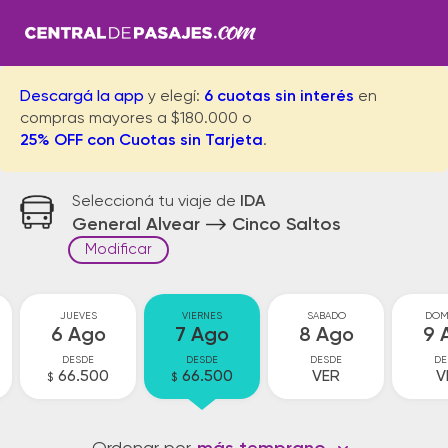
Descargá la app
y elegí:
6 cuotas sin interés
en
compras mayores a $180.000 o
25% OFF con Cuotas sin Tarjeta
.
Seleccioná tu viaje de
IDA
General Alvear
Cinco Saltos
Modificar
JUEVES
VIERNES
SABADO
DOM
6 Ago
7 Ago
8 Ago
9 
DESDE
DESDE
DESDE
DE
66.500
66.500
VER
V
$
$