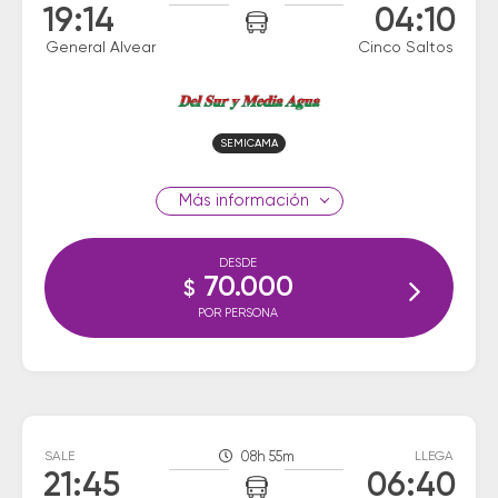
19:14
04:10
General Alvear
Cinco Saltos
SEMICAMA
información
DESDE
70.000
$
POR PERSONA
SALE
08h 55m
LLEGA
21:45
06:40