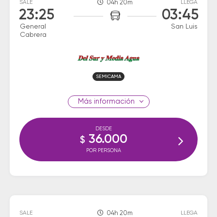
SALE
04h 20m
LLEGA
23:25
03:45
General
San Luis
Cabrera
SEMICAMA
información
DESDE
36.000
$
POR PERSONA
SALE
04h 20m
LLEGA