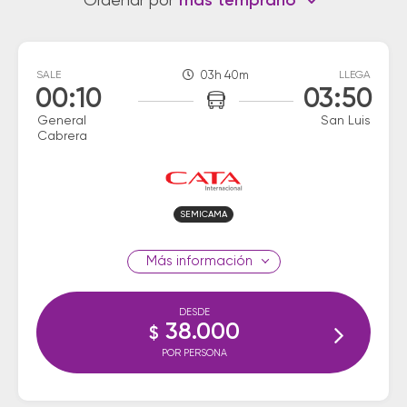
Ordenar por
más temprano
SALE
03h 40m
LLEGA
00:10
03:50
General
San Luis
Cabrera
SEMICAMA
información
DESDE
38.000
$
POR PERSONA