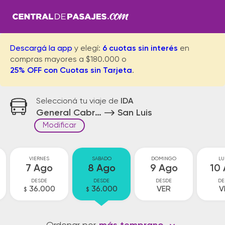
Descargá la app
y elegí:
6 cuotas sin interés
en
compras mayores a $180.000 o
25% OFF con Cuotas sin Tarjeta
.
Seleccioná tu viaje de
IDA
General Cabrera
San Luis
Modificar
VIERNES
SABADO
DOMINGO
LU
7 Ago
8 Ago
9 Ago
10
DESDE
DESDE
DESDE
DE
36.000
36.000
VER
V
$
$