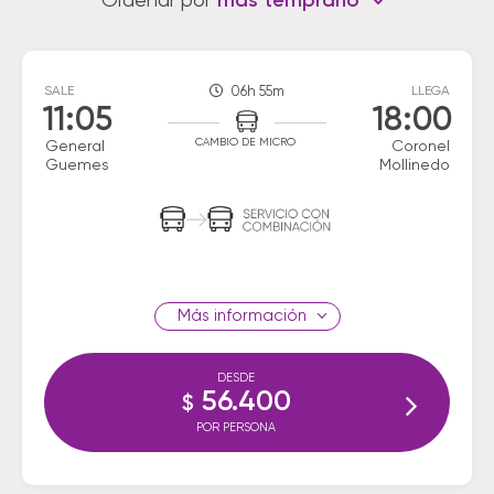
Ordenar por
más temprano
SALE
06h 55m
LLEGA
11:05
18:00
CAMBIO DE MICRO
General
Coronel
Guemes
Mollinedo
información
DESDE
56.400
$
POR PERSONA