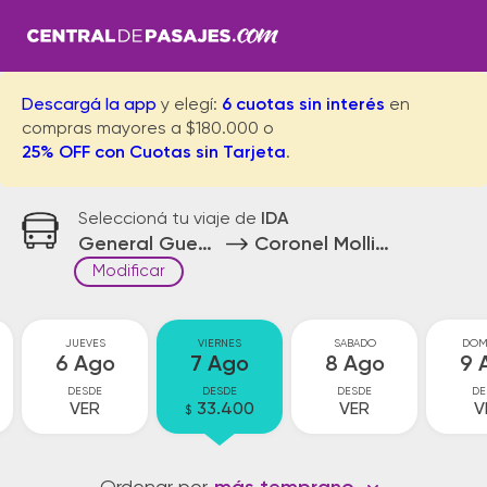
Descargá la app
y elegí:
6 cuotas sin interés
en
compras mayores a $180.000 o
25% OFF con Cuotas sin Tarjeta
.
Seleccioná tu viaje de
IDA
General Guemes
Coronel Mollinedo
Modificar
JUEVES
VIERNES
SABADO
DOM
6 Ago
7 Ago
8 Ago
9 
DESDE
DESDE
DESDE
DE
VER
33.400
VER
V
$