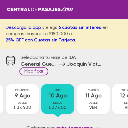
Descargá la app
y elegí:
6 cuotas sin interés
en
compras mayores a $180.000 o
25% OFF con Cuotas sin Tarjeta
.
Seleccioná tu viaje de
IDA
General Guemes
Joaquin Victor Gonzalez
Modificar
DOMINGO
LUNES
MARTES
MIÉR
9 Ago
10 Ago
11 Ago
12
DESDE
DESDE
DESDE
DE
37.400
37.400
VER
V
$
$