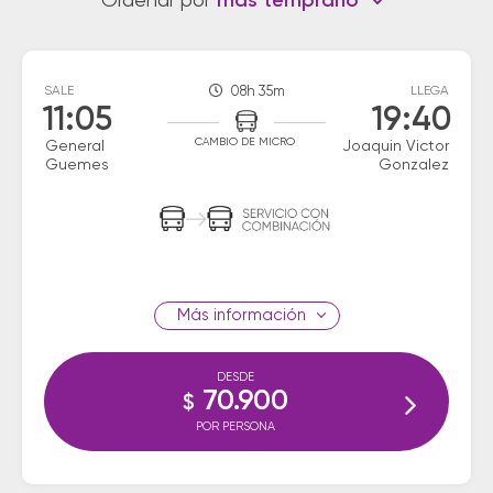
Ordenar por
más temprano
SALE
08h 35m
LLEGA
11:05
19:40
CAMBIO DE MICRO
General
Joaquin Victor
Guemes
Gonzalez
información
DESDE
70.900
$
POR PERSONA