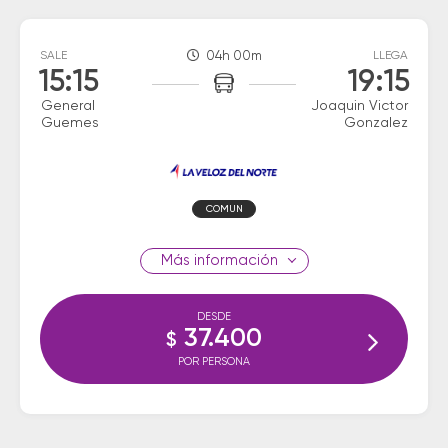
SALE
04h 00m
LLEGA
15:15
19:15
General
Joaquin Victor
Guemes
Gonzalez
COMUN
información
DESDE
37.400
$
POR PERSONA