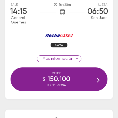
SALE
16h 35m
LLEGA
14:15
06:50
General
San Juan
Guemes
CAMA
información
DESDE
150.100
$
POR PERSONA