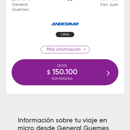
General
San Juan
Guemes
CAMA
información
DESDE
150.100
$
POR PERSONA
Información sobre tu viaje en
micro desde General Guemes