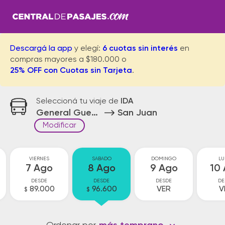
Descargá la app
y elegí:
6 cuotas sin interés
en
compras mayores a $180.000 o
25% OFF con Cuotas sin Tarjeta
.
Seleccioná tu viaje de
IDA
General Guemes
San Juan
Modificar
VIERNES
SABADO
DOMINGO
LU
7 Ago
8 Ago
9 Ago
10
DESDE
DESDE
DESDE
DE
89.000
96.600
VER
V
$
$