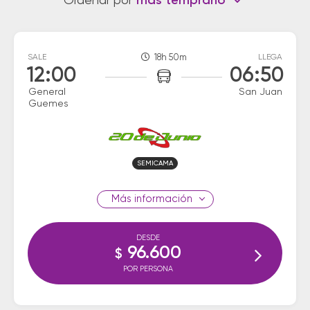
Ordenar por
más temprano
SALE
18h 50m
LLEGA
12:00
06:50
General
San Juan
Guemes
SEMICAMA
información
DESDE
96.600
$
POR PERSONA