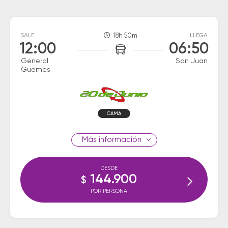
SALE
18h 50m
LLEGA
12:00
06:50
General
San Juan
Guemes
CAMA
información
DESDE
144.900
$
POR PERSONA