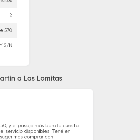
inutos
2
le 570
Y S/N
artin a Las Lomitas
850, y el pasaje más barato cuesta
l servicio disponibles. Tené en
e sugerimos comprar con