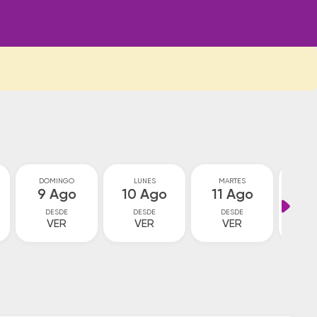
DOMINGO
LUNES
MARTES
MIÉ
9 Ago
10 Ago
11 Ago
12
DESDE
DESDE
DESDE
D
VER
VER
VER
V