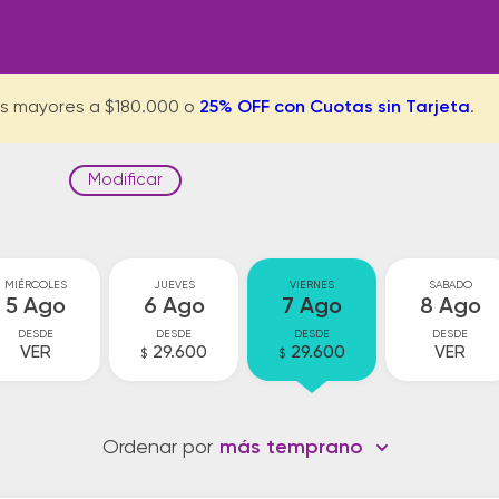
s mayores a $180.000 o
25% OFF con Cuotas sin Tarjeta
.
Modificar
MIÉRCOLES
JUEVES
VIERNES
SABADO
5 Ago
6 Ago
7 Ago
8 Ago
DESDE
DESDE
DESDE
DESDE
VER
29.600
29.600
VER
$
$
Ordenar por
más temprano