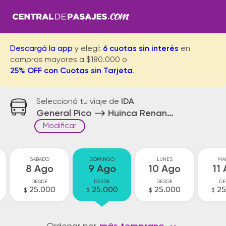
Descargá la app
y elegí:
6 cuotas sin interés
en
compras mayores a $180.000 o
25% OFF con Cuotas sin Tarjeta
.
Seleccioná tu viaje de
IDA
General Pico
Huinca Renanco
Modificar
SABADO
DOMINGO
LUNES
MA
8 Ago
9 Ago
10 Ago
11
DESDE
DESDE
DESDE
DE
25.000
25.000
25.000
25
$
$
$
$