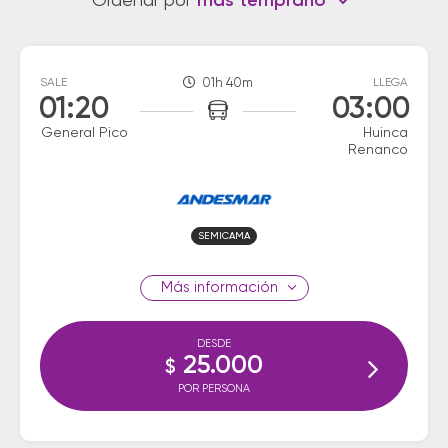
Ordenar por
más temprano
SALE
01h 40m
LLEGA
01:20
03:00
General Pico
Huinca
Renanco
SEMICAMA
información
DESDE
25.000
$
POR PERSONA