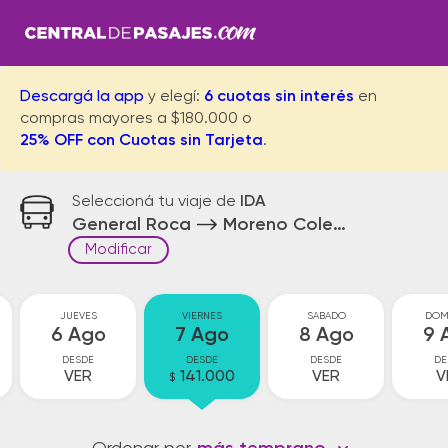
Descargá la app
y elegí:
6 cuotas sin interés
en
compras mayores a $180.000 o
25% OFF con Cuotas sin Tarjeta
.
Seleccioná tu viaje de
IDA
General Roca
Moreno Colectora
Modificar
JUEVES
VIERNES
SABADO
DOM
6 Ago
7 Ago
8 Ago
9 
DESDE
DESDE
DESDE
DE
VER
141.000
VER
V
$