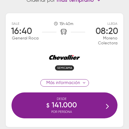
Ordenar por
más temprano
SALE
15h 40m
LLEGA
16:40
08:20
General Roca
Moreno
Colectora
SEMICAMA
información
DESDE
141.000
$
POR PERSONA