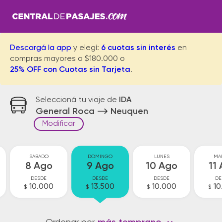
Descargá la app
y elegí:
6 cuotas sin interés
en
compras mayores a $180.000 o
25% OFF con Cuotas sin Tarjeta
.
Seleccioná tu viaje de
IDA
General Roca
Neuquen
Modificar
SABADO
DOMINGO
LUNES
MA
8 Ago
9 Ago
10 Ago
11
DESDE
DESDE
DESDE
DE
10.000
13.500
10.000
10
$
$
$
$