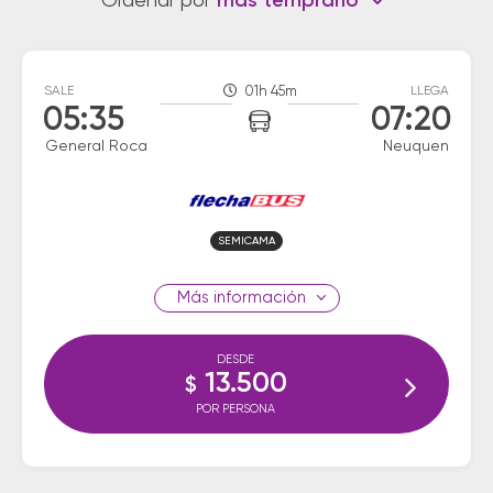
Ordenar por
más temprano
SALE
01h 45m
LLEGA
05:35
07:20
General Roca
Neuquen
SEMICAMA
información
DESDE
13.500
$
POR PERSONA