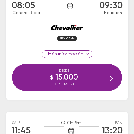
08:05
09:30
General Roca
Neuquen
SEMICAMA
información
DESDE
15.000
$
POR PERSONA
SALE
01h 35m
LLEGA
11:45
13:20