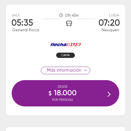
SALE
01h 45m
LLEGA
05:35
07:20
General Roca
Neuquen
CAMA
información
DESDE
18.000
$
POR PERSONA