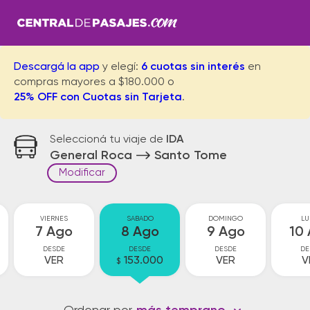
Descargá la app
y elegí:
6 cuotas sin interés
en
compras mayores a $180.000 o
25% OFF con Cuotas sin Tarjeta
.
Seleccioná tu viaje de
IDA
General Roca
Santo Tome
Modificar
VIERNES
SABADO
DOMINGO
LU
7 Ago
8 Ago
9 Ago
10
DESDE
DESDE
DESDE
DE
VER
153.000
VER
V
$