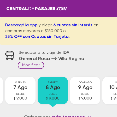
Descargá la app
y elegí:
6 cuotas sin interés
en
compras mayores a $180.000 o
25% OFF con Cuotas sin Tarjeta
.
Seleccioná tu viaje de
IDA
General Roca
Villa Regina
Modificar
VIERNES
SABADO
DOMINGO
LU
7 Ago
8 Ago
9 Ago
10
DESDE
DESDE
DESDE
DE
9.000
9.000
9.000
9
$
$
$
$