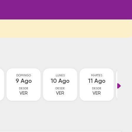
DOMINGO
LUNES
MARTES
MIÉ
9 Ago
10 Ago
11 Ago
12
DESDE
DESDE
DESDE
D
VER
VER
VER
V