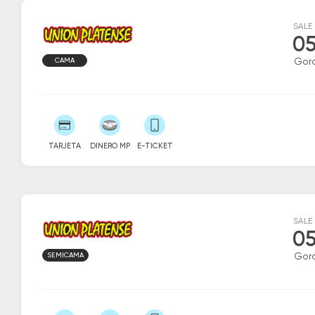
SALE
05
CAMA
Gor
TARJETA
DINERO MP
E-TICKET
SALE
05
SEMICAMA
Gor