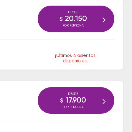
DESDE
20.150
$
POR PERSONA
¡Últimos 4 asientos
disponibles!
DESDE
17.900
$
POR PERSONA