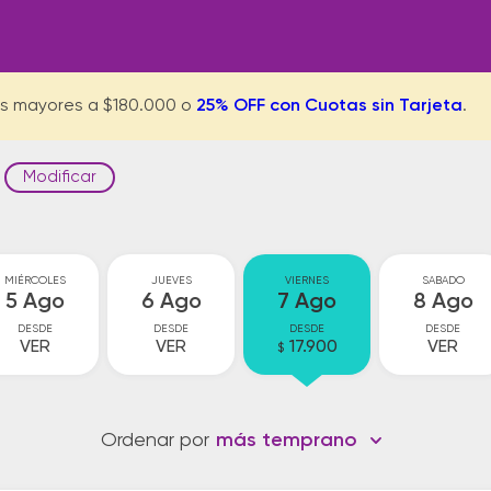
s mayores a $180.000 o
25% OFF con Cuotas sin Tarjeta
.
Modificar
MIÉRCOLES
JUEVES
VIERNES
SABADO
5 Ago
6 Ago
7 Ago
8 Ago
DESDE
DESDE
DESDE
DESDE
VER
VER
17.900
VER
$
Ordenar por
más temprano