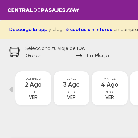
Descargá la app
y elegí:
6 cuotas sin interés
en compra
Seleccioná tu viaje de
IDA
Gorch
La Plata
O
DOMINGO
LUNES
MARTES
o
2 Ago
3 Ago
4 Ago
DESDE
DESDE
DESDE
VER
VER
VER