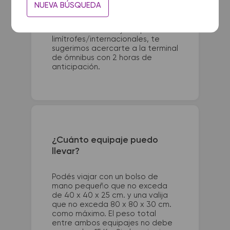
Para viajes nacionales es
NUEVA BÚSQUEDA
necesario presentarse con 1 hora
de anticipación a la salida del
colectivo. Para viajes a países
limítrofes/internacionales, te
sugerimos acercarte a la terminal
de ómnibus con 2 horas de
anticipación.
¿Cuánto equipaje puedo
llevar?
Podés viajar con un bolso de
mano pequeño que no exceda
de 40 x 40 x 25 cm. y una valija
que no exceda 80 x 80 x 30 cm.
como máximo. El peso total
entre ambos equipajes no debe