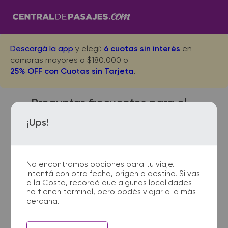
Descargá la app
y elegí:
6 cuotas sin interés
en
compras mayores a $180.000 o
25% OFF con Cuotas sin Tarjeta
.
Preguntas frecuentes para el
viaje desde Goya Acceso a
¡Ups!
Pergamino
No encontramos opciones para tu viaje.
Intentá con otra fecha, origen o destino. Si vas
¿Con cuánta anticipación
a la Costa, recordá que algunas localidades
no tienen terminal, pero podés viajar a la más
debo presentarme en la
cercana.
terminal de micros?