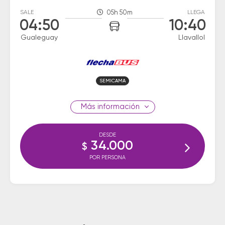
SALE
05h 50m
LLEGA
04:50
10:40
Gualeguay
Llavallol
SEMICAMA
información
DESDE
34.000
$
POR PERSONA