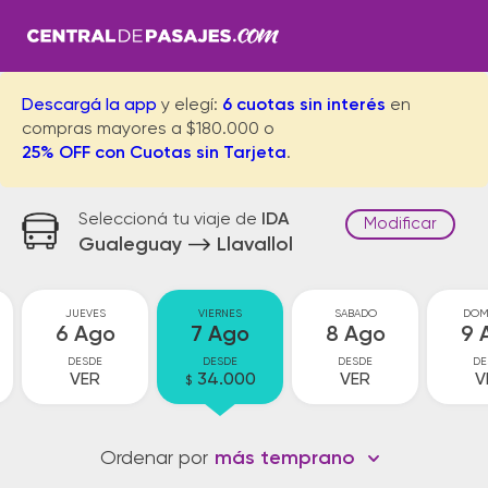
Descargá la app
y elegí:
6 cuotas sin interés
en
compras mayores a $180.000 o
25% OFF con Cuotas sin Tarjeta
.
Seleccioná tu viaje de
IDA
Modificar
Gualeguay
Llavallol
JUEVES
VIERNES
SABADO
DOM
6 Ago
7 Ago
8 Ago
9 
DESDE
DESDE
DESDE
DE
VER
34.000
VER
V
$
Ordenar por
más temprano