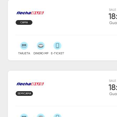
SALE
18
CAMA
Gua
TARJETA
DINERO MP
E-TICKET
SALE
18
SEMICAMA
Gua