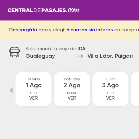
Descargá la app
y elegí:
6 cuotas sin interés
en compra
Seleccioná tu viaje de
IDA
Gualeguay
Villa Ldor. Puigari
S
SABADO
DOMINGO
LUNES
ul
1 Ago
2 Ago
3 Ago
DESDE
DESDE
DESDE
VER
VER
VER