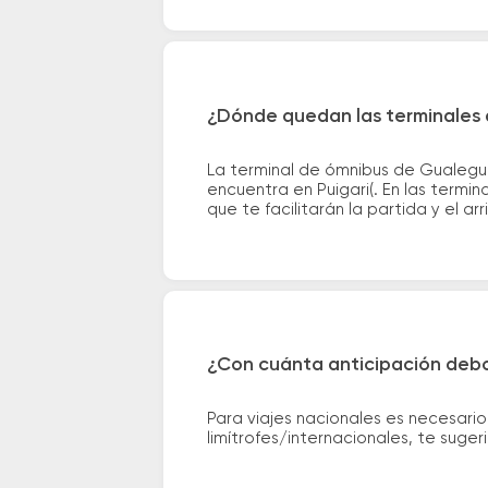
¿Dónde quedan las terminales d
La terminal de ómnibus de Gualeguay
encuentra en Puigari(. En las termi
que te facilitarán la partida y el ar
¿Con cuánta anticipación debo
Para viajes nacionales es necesario
limítrofes/internacionales, te suge