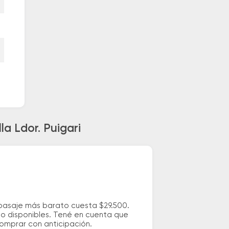
a Ldor. Puigari
l pasaje más barato cuesta $29.500.
io disponibles. Tené en cuenta que
comprar con anticipación.