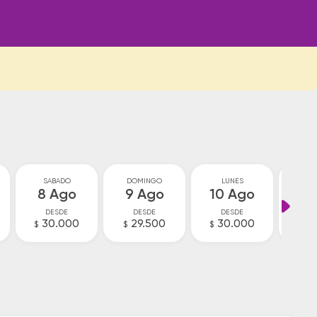
SABADO
DOMINGO
LUNES
MA
8 Ago
9 Ago
10 Ago
11
DESDE
DESDE
DESDE
D
30.000
29.500
30.000
2
$
$
$
$