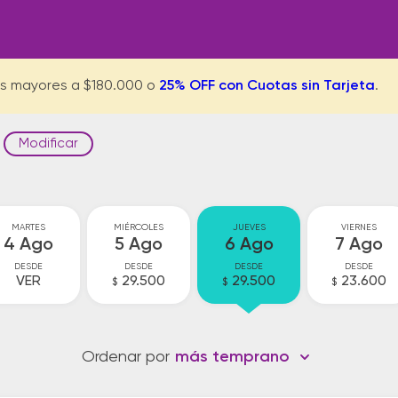
s mayores a $180.000 o
25% OFF con Cuotas sin Tarjeta
.
Modificar
MARTES
MIÉRCOLES
JUEVES
VIERNES
4 Ago
5 Ago
6 Ago
7 Ago
DESDE
DESDE
DESDE
DESDE
VER
29.500
29.500
23.600
$
$
$
Ordenar por
más temprano