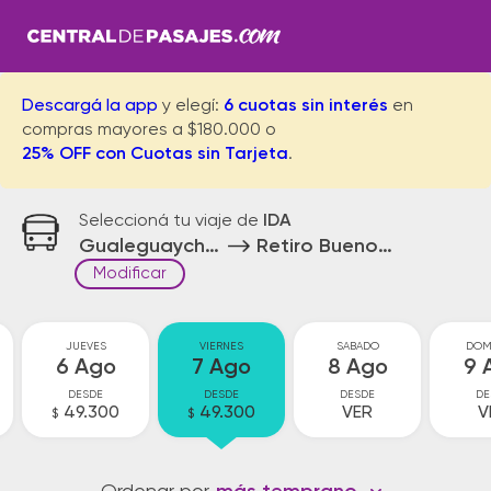
Descargá la app
y elegí:
6 cuotas sin interés
en
compras mayores a $180.000 o
25% OFF con Cuotas sin Tarjeta
.
Seleccioná tu viaje de
IDA
Gualeguaychu El Tague
Retiro Buenos Aires
Modificar
JUEVES
VIERNES
SABADO
DOM
6 Ago
7 Ago
8 Ago
9 
DESDE
DESDE
DESDE
DE
49.300
49.300
VER
V
$
$