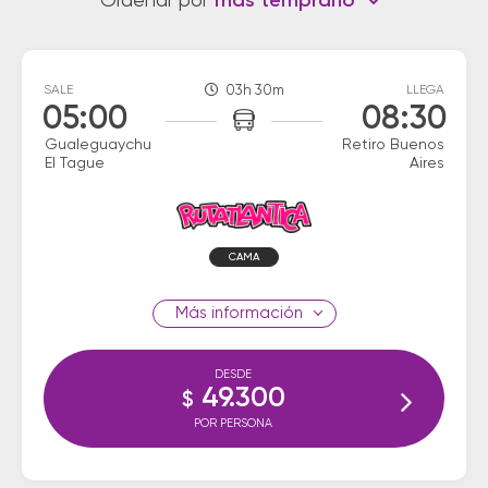
Ordenar por
más temprano
SALE
03h 30m
LLEGA
05:00
08:30
Gualeguaychu
Retiro Buenos
El Tague
Aires
CAMA
información
DESDE
49.300
$
POR PERSONA