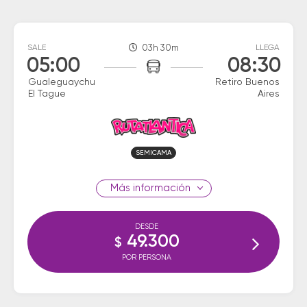
SALE
03h 30m
LLEGA
05:00
08:30
Gualeguaychu
Retiro Buenos
El Tague
Aires
SEMICAMA
información
DESDE
49.300
$
POR PERSONA