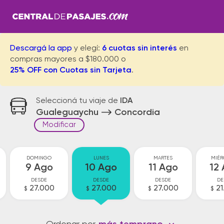
Descargá la app
y elegí:
6 cuotas sin interés
en
compras mayores a $180.000 o
25% OFF con Cuotas sin Tarjeta
.
Seleccioná tu viaje de
IDA
Gualeguaychu
Concordia
Modificar
DOMINGO
LUNES
MARTES
MIÉR
9 Ago
10 Ago
11 Ago
12
DESDE
DESDE
DESDE
DE
27.000
27.000
27.000
21
$
$
$
$