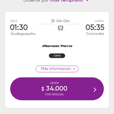
Ordenar por
más temprano
SALE
04h 05m
LLEGA
01:30
05:35
Gualeguaychu
Concordia
CAMA
información
DESDE
34.000
$
POR PERSONA