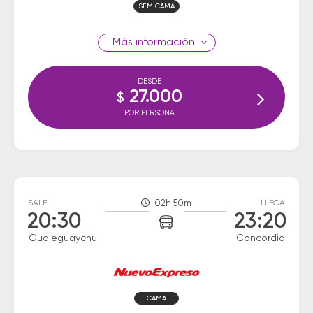
SEMICAMA
información
DESDE
27.000
$
POR PERSONA
SALE
02h 50m
LLEGA
20:30
23:20
Gualeguaychu
Concordia
CAMA