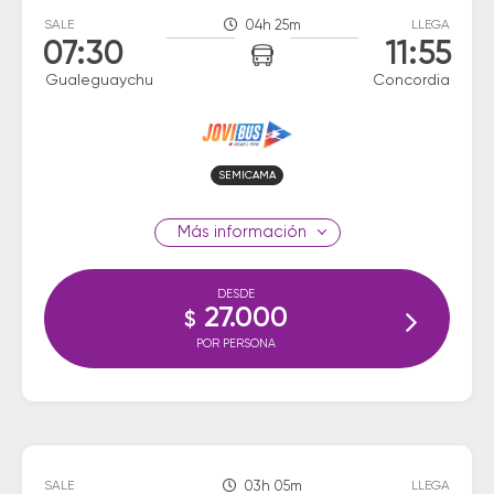
SALE
04h 25m
LLEGA
07:30
11:55
Gualeguaychu
Concordia
SEMICAMA
información
DESDE
27.000
$
POR PERSONA
SALE
03h 05m
LLEGA