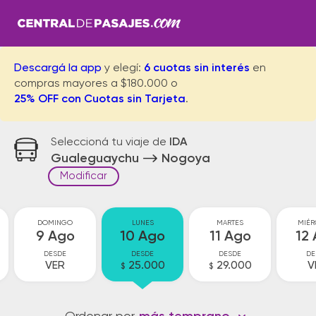
Descargá la app
y elegí:
6 cuotas sin interés
en
compras mayores a $180.000 o
25% OFF con Cuotas sin Tarjeta
.
Seleccioná tu viaje de
IDA
Gualeguaychu
Nogoya
Modificar
DOMINGO
LUNES
MARTES
MIÉR
9 Ago
10 Ago
11 Ago
12
DESDE
DESDE
DESDE
DE
VER
25.000
29.000
V
$
$