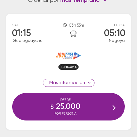
Ordenar por
más temprano
SALE
03h 55m
LLEGA
01:15
05:10
Gualeguaychu
Nogoya
SEMICAMA
información
DESDE
25.000
$
POR PERSONA