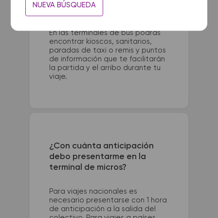
NUEVA BÚSQUEDA
Alsina y San Martin. La terminal de
colectivos de Parana se
encuentra en Av. Ramirez 2350.
En las terminales de bus podrás
encontrar kioscos, sanitarios,
paradas de taxi o remis y puntos
de información que te facilitarán
la partida y el arribo durante tu
viaje.
¿Con cuánta anticipación
debo presentarme en la
terminal de micros?
Para viajes nacionales es
necesario presentarse con 1 hora
de anticipación a la salida del
colectivo. Para viajes a países