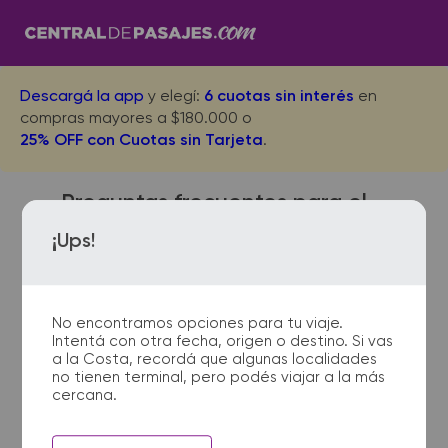
Descargá la app
y elegí:
6 cuotas sin interés
en
compras mayores a $180.000 o
25% OFF con Cuotas sin Tarjeta
.
Preguntas frecuentes para el
viaje desde Guamini a Parana
¡Ups!
No encontramos opciones para tu viaje.
¿Dónde quedan las
Intentá con otra fecha, origen o destino. Si vas
terminales de micro de
a la Costa, recordá que algunas localidades
Guamini a Parana?
no tienen terminal, pero podés viajar a la más
cercana.
La terminal de ómnibus de
Guamini queda ubicada en Av.