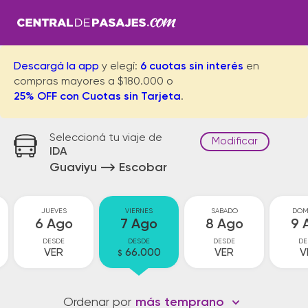
Descargá la app
y elegí:
6 cuotas sin interés
en
compras mayores a $180.000 o
25% OFF con Cuotas sin Tarjeta
.
Seleccioná tu viaje de
Modificar
IDA
Guaviyu
Escobar
JUEVES
VIERNES
SABADO
DOM
6 Ago
7 Ago
8 Ago
9 
DESDE
DESDE
DESDE
DE
VER
66.000
VER
V
$
Ordenar por
más temprano