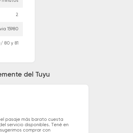
0 minutos
2
via 15980
/ 80 y 81
emente del Tuyu
 el pasaje más barato cuesta
el servicio disponibles. Tené en
e sugerimos comprar con