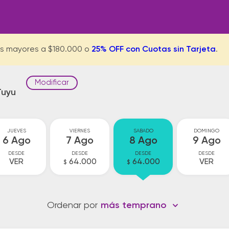
s mayores a $180.000 o
25% OFF con Cuotas sin Tarjeta
.
Modificar
Tuyu
JUEVES
VIERNES
SABADO
DOMINGO
6 Ago
7 Ago
8 Ago
9 Ago
DESDE
DESDE
DESDE
DESDE
VER
64.000
64.000
VER
$
$
Ordenar por
más temprano