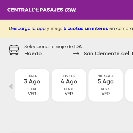
Descargá la app
y elegí:
6 cuotas sin interés
en compra
Seleccioná tu viaje de
IDA
Haedo
San Clemente del 
GO
LUNES
MARTES
MIÉRCOLES
go
3 Ago
4 Ago
5 Ago
DESDE
DESDE
DESDE
VER
VER
VER