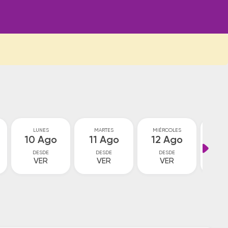
LUNES
MARTES
MIÉRCOLES
JU
10 Ago
11 Ago
12 Ago
13
DESDE
DESDE
DESDE
D
VER
VER
VER
V