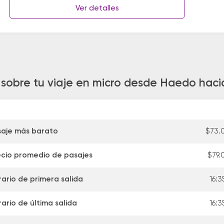
Ver detalles
sobre tu viaje en micro desde Haedo hacia
saje más barato
$73.
ecio promedio de pasajes
$79.
ario de primera salida
16:3
ario de última salida
16:3