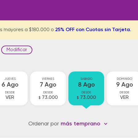
s mayores a $180.000 o
25% OFF con Cuotas sin Tarjeta
.
Modificar
JUEVES
VIERNES
SABADO
DOMINGO
6 Ago
7 Ago
8 Ago
9 Ago
DESDE
DESDE
DESDE
DESDE
VER
73.000
73.000
VER
$
$
Ordenar por
más temprano