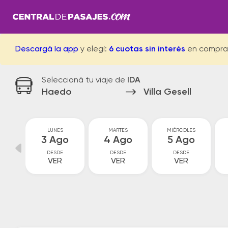
Descargá la app
y elegí:
6 cuotas sin interés
en compra
Seleccioná tu viaje de
IDA
Haedo
Villa Gesell
GO
LUNES
MARTES
MIÉRCOLES
go
3 Ago
4 Ago
5 Ago
DESDE
DESDE
DESDE
VER
VER
VER