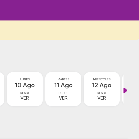
LUNES
MARTES
MIÉRCOLES
JU
10 Ago
11 Ago
12 Ago
13
DESDE
DESDE
DESDE
D
VER
VER
VER
V