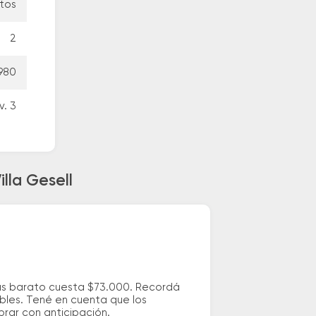
utos
2
5980
v. 3
lla Gesell
más barato cuesta $73.000. Recordá
ibles. Tené en cuenta que los
prar con anticipación.