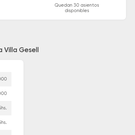
Quedan 30 asientos
disponibles
 Villa Gesell
000
000
5hs.
5hs.