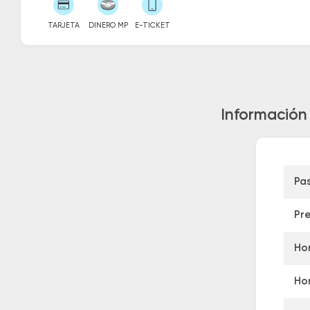
TARJETA
DINERO MP
E-TICKET
Información 
Pa
Pr
Hor
Hor