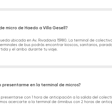
e micro de Haedo a Villa Gesell?
eda ubicada en Av. Rivadavia 15980. La terminal de colectivo
s terminales de bus podrás encontrar kioscos, sanitarios, parad
tida y el arribo durante tu viaje.
 presentarme en la terminal de micros?
 presentarse con 1 hora de anticipación a la salida del colecti
rimos acercarte a la terminal de ómnibus con 2 horas de antic