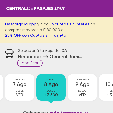
Descargá la app
y elegí:
6 cuotas sin interés
en
compras mayores a $180.000 o
25% OFF con Cuotas sin Tarjeta
.
Seleccioná tu viaje de
IDA
Hernandez
General Ramirez
Modificar
VIERNES
SABADO
DOMINGO
LU
7 Ago
8 Ago
9 Ago
10
DESDE
DESDE
DESDE
DE
VER
3.500
VER
3
$
$