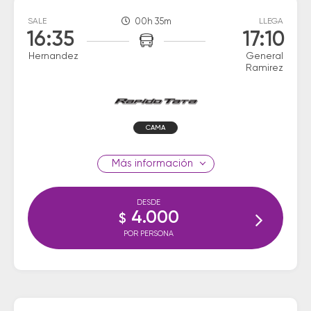
SALE
00h 35m
LLEGA
16:35
17:10
Hernandez
General
Ramirez
CAMA
información
DESDE
4.000
$
POR PERSONA