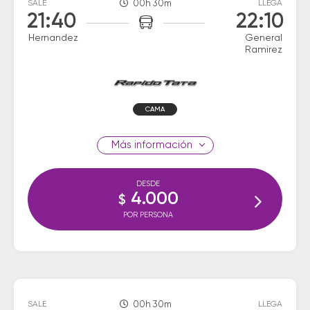
SALE
00h 30m
LLEGA
21:40
22:10
Hernandez
General
Ramirez
CAMA
información
DESDE
4.000
$
POR PERSONA
SALE
00h 30m
LLEGA