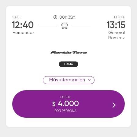
SALE
00h 35m
LLEGA
12:40
13:15
Hernandez
General
Ramirez
CAMA
información
DESDE
4.000
$
POR PERSONA