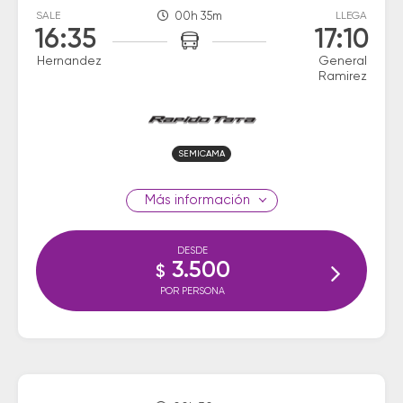
SALE
00h 35m
LLEGA
16:35
17:10
Hernandez
General
Ramirez
SEMICAMA
información
DESDE
3.500
$
POR PERSONA