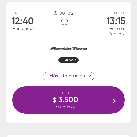
SALE
00h 35m
LLEGA
12:40
13:15
Hernandez
General
Ramirez
SEMICAMA
información
DESDE
3.500
$
POR PERSONA