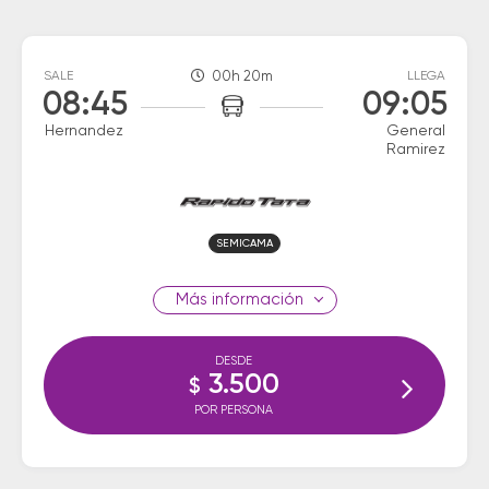
SALE
00h 20m
LLEGA
08:45
09:05
Hernandez
General
Ramirez
SEMICAMA
información
DESDE
3.500
$
POR PERSONA