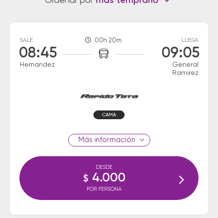
Ordenar por
más temprano
SALE
00h 20m
LLEGA
08:45
09:05
Hernandez
General
Ramirez
CAMA
información
DESDE
4.000
$
POR PERSONA