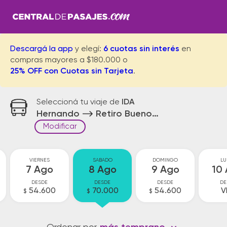
Descargá la app
y elegí:
6 cuotas sin interés
en
compras mayores a $180.000 o
25% OFF con Cuotas sin Tarjeta
.
Seleccioná tu viaje de
IDA
Hernando
Retiro Buenos Aires
Modificar
VIERNES
SABADO
DOMINGO
LU
7 Ago
8 Ago
9 Ago
10
DESDE
DESDE
DESDE
DE
54.600
70.000
54.600
V
$
$
$