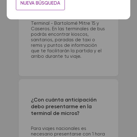
La terminal de ómnibus de
NUEVA BÚSQUEDA
Hipolito Yrigoyen queda ubicada
en 0. La terminal de colectivos
de Metan se encuentra en
Terminal - Bartolomé Mitre 15 y
Caseros. En las terminales de bus
podrás encontrar kioscos,
sanitarios, paradas de taxi o
remis y puntos de información
que te facilitarán la partida y el
arribo durante tu viaje.
¿Con cuánta anticipación
debo presentarme en la
terminal de micros?
Para viajes nacionales es
necesario presentarse con 1 hora