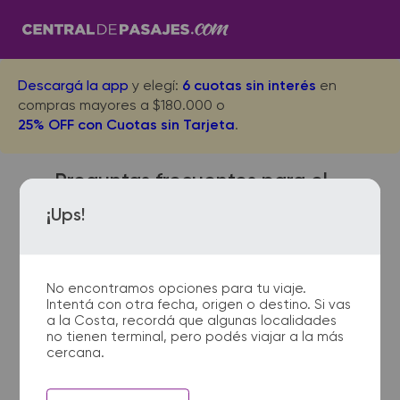
Descargá la app
y elegí:
6 cuotas sin interés
en
compras mayores a $180.000 o
25% OFF con Cuotas sin Tarjeta
.
Preguntas frecuentes para el
viaje desde Hipolito Yrigoyen
¡Ups!
a Metan
No encontramos opciones para tu viaje.
Intentá con otra fecha, origen o destino. Si vas
¿Dónde quedan las
a la Costa, recordá que algunas localidades
no tienen terminal, pero podés viajar a la más
terminales de micro de
cercana.
Hipolito Yrigoyen a Metan?