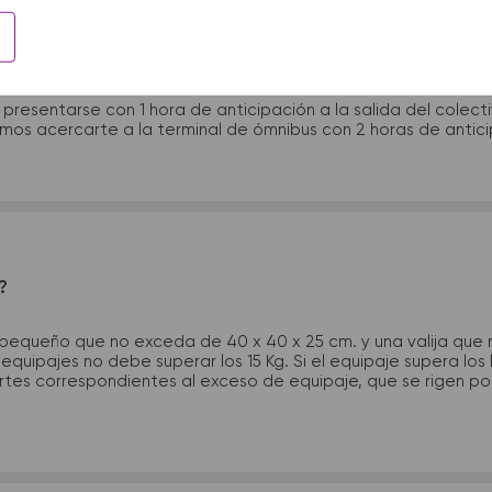
 presentarme en la terminal de micros?
 presentarse con 1 hora de anticipación a la salida del colecti
rimos acercarte a la terminal de ómnibus con 2 horas de antic
?
 pequeño que no exceda de 40 x 40 x 25 cm. y una valija que
quipajes no debe superar los 15 Kg. Si el equipaje supera los
tes correspondientes al exceso de equipaje, que se rigen por 