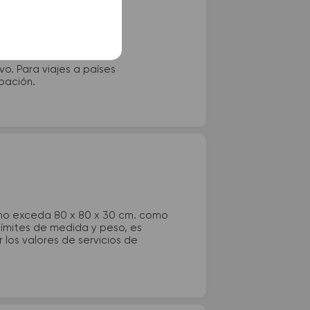
vo. Para viajes a países
ipación.
 no exceda 80 x 80 x 30 cm. como
 límites de medida y peso, es
los valores de servicios de