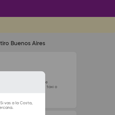
tiro Buenos Aires
 de Retiro Buenos Aires se
s, sanitarios, paradas de taxi o
Si vas a la Costa,
cercana.