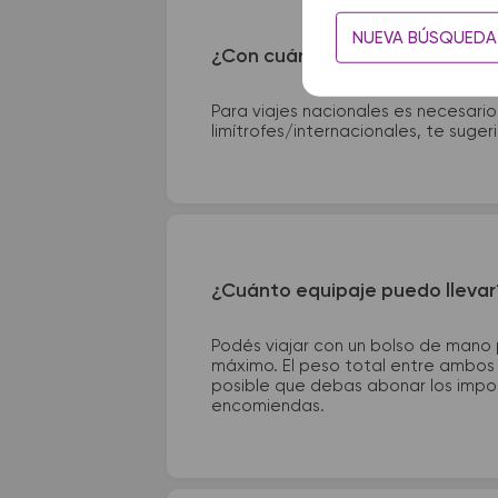
NUEVA BÚSQUEDA
¿Con cuánta anticipación debo
Para viajes nacionales es necesario
limítrofes/internacionales, te suge
¿Cuánto equipaje puedo llevar
Podés viajar con un bolso de mano
máximo. El peso total entre ambos e
posible que debas abonar los impor
encomiendas.