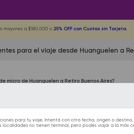
s mayores a $180.000 o
25% OFF con Cuotas sin Tarjeta
.
ntes para el viaje desde Huanguelen a Re
de micro de Huanguelen a Retiro Buenos Aires?
en queda ubicada en Calle 10 y 22. La terminal de colectivos
a y Calle 10. En las terminales de bus podrás encontrar kiosco
 facilitarán la partida y el arribo durante tu viaje.
nes para tu viaje. Intentá con otra fecha, origen o destino. 
 localidades no tienen terminal, pero podés viajar a la más 