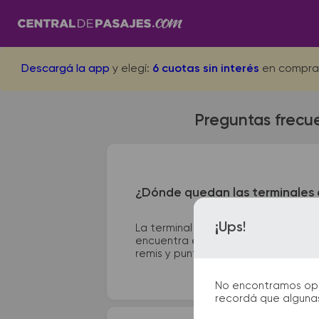
Descargá la app
y elegí:
6 cuotas sin interés
en compra
Preguntas frecue
¿Dónde quedan las terminales 
¡Ups!
La terminal de ómnibus de Huanguel
encuentra en Av. Antártida Argentin
remis y puntos de información que te
No encontramos opcio
recordá que algunas