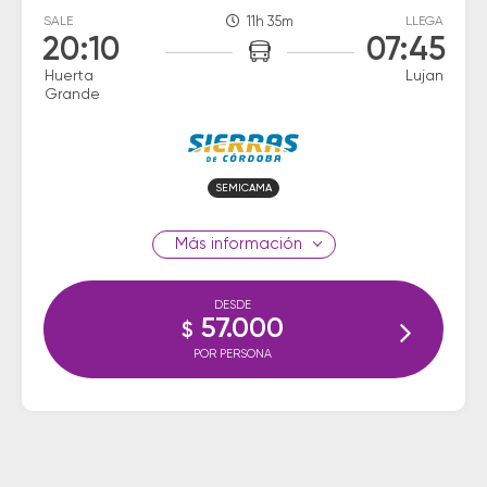
SALE
11h 35m
LLEGA
20:10
07:45
Huerta
Lujan
Grande
SEMICAMA
información
DESDE
57.000
$
POR PERSONA