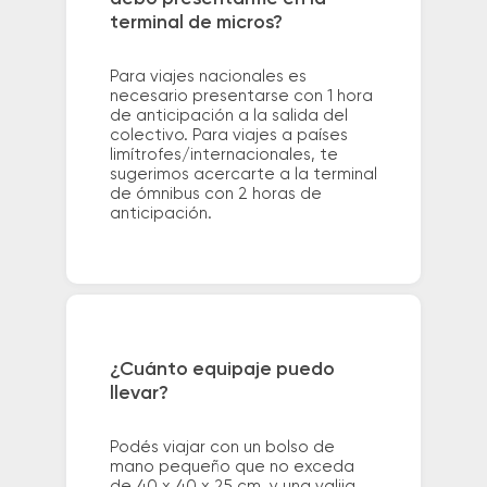
terminal de micros?
Para viajes nacionales es
necesario presentarse con 1 hora
de anticipación a la salida del
colectivo. Para viajes a países
limítrofes/internacionales, te
sugerimos acercarte a la terminal
de ómnibus con 2 horas de
anticipación.
¿Cuánto equipaje puedo
llevar?
Podés viajar con un bolso de
mano pequeño que no exceda
de 40 x 40 x 25 cm. y una valija