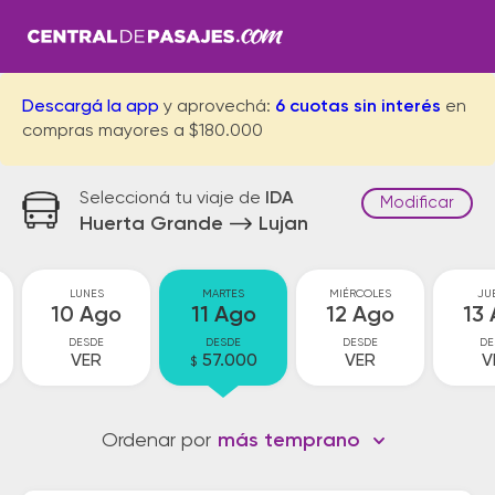
Descargá la app
y aprovechá:
6 cuotas sin interés
en
compras mayores a $180.000
Seleccioná tu viaje de
IDA
Modificar
Huerta Grande
Lujan
LUNES
MARTES
MIÉRCOLES
JU
10 Ago
11 Ago
12 Ago
13
DESDE
DESDE
DESDE
DE
VER
57.000
VER
V
$
Ordenar por
más temprano