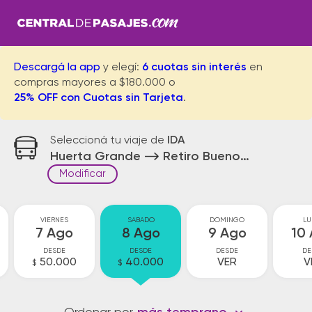
Descargá la app
y elegí:
6 cuotas sin interés
en
compras mayores a $180.000 o
25% OFF con Cuotas sin Tarjeta
.
Seleccioná tu viaje de
IDA
Huerta Grande
Retiro Buenos Aires
Modificar
VIERNES
SABADO
DOMINGO
LU
7 Ago
8 Ago
9 Ago
10
DESDE
DESDE
DESDE
DE
50.000
40.000
VER
V
$
$