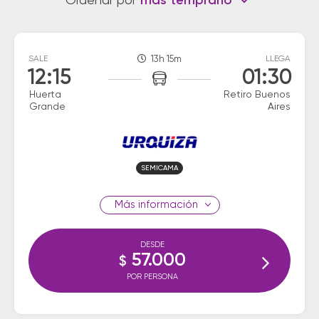
Ordenar por
más temprano
SALE
13h 15m
LLEGA
12:15
01:30
Huerta
Retiro Buenos
Grande
Aires
SEMICAMA
información
DESDE
57.000
$
POR PERSONA