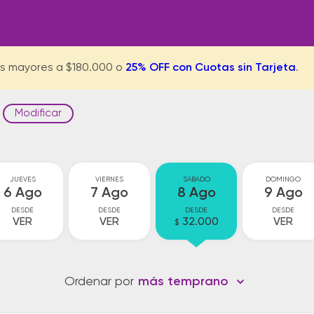
s mayores a $180.000 o
25% OFF con Cuotas sin Tarjeta
.
Modificar
JUEVES
VIERNES
SABADO
DOMINGO
6 Ago
7 Ago
8 Ago
9 Ago
DESDE
DESDE
DESDE
DESDE
VER
VER
32.000
VER
$
Ordenar por
más temprano