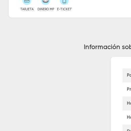
TARJETA
DINERO MP
E-TICKET
Información so
P
P
H
H