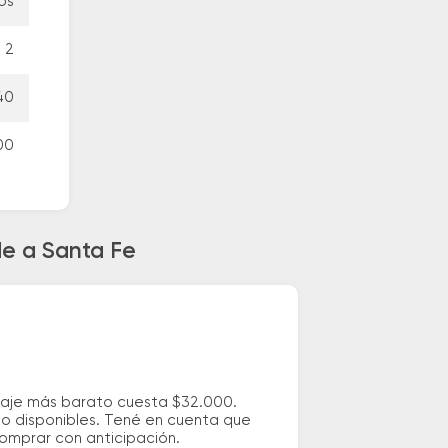
os
2
40
00
de a Santa Fe
saje más barato cuesta $32.000.
io disponibles. Tené en cuenta que
comprar con anticipación.