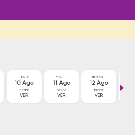
LUNES
MARTES
MIÉRCOLES
JU
10 Ago
11 Ago
12 Ago
13
DESDE
DESDE
DESDE
D
VER
VER
VER
V