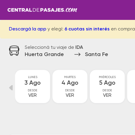
Descargá la app
y elegí:
6 cuotas sin interés
en compra
Seleccioná tu viaje de
IDA
Huerta Grande
Santa Fe
GO
LUNES
MARTES
MIÉRCOLES
go
3 Ago
4 Ago
5 Ago
DESDE
DESDE
DESDE
VER
VER
VER