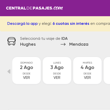
Descargá la app
y elegí:
6 cuotas sin interés
en compra
Seleccioná tu viaje de
IDA
Hughes
Mendoza
O
DOMINGO
LUNES
MARTES
o
2 Ago
3 Ago
4 Ago
DESDE
DESDE
DESDE
VER
VER
VER