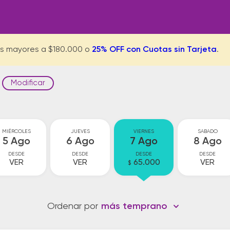
s mayores a $180.000 o
25% OFF con Cuotas sin Tarjeta
.
Modificar
MIÉRCOLES
JUEVES
VIERNES
SABADO
5 Ago
6 Ago
7 Ago
8 Ago
DESDE
DESDE
DESDE
DESDE
VER
VER
65.000
VER
$
Ordenar por
más temprano