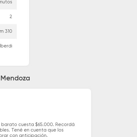
inutos
2
Km 310
lberdi
a Mendoza
s barato cuesta $65.000. Recordá
ibles. Tené en cuenta que los
prar con anticipación.