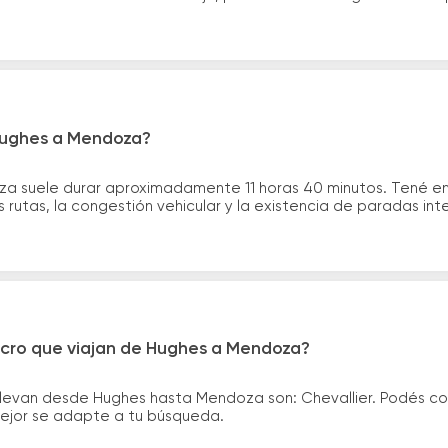
 Hughes a Mendoza?
za suele durar aproximadamente 11 horas 40 minutos. Tené en
 rutas, la congestión vehicular y la existencia de paradas int
icro que viajan de Hughes a Mendoza?
llevan desde Hughes hasta Mendoza son: Chevallier. Podés c
 mejor se adapte a tu búsqueda.