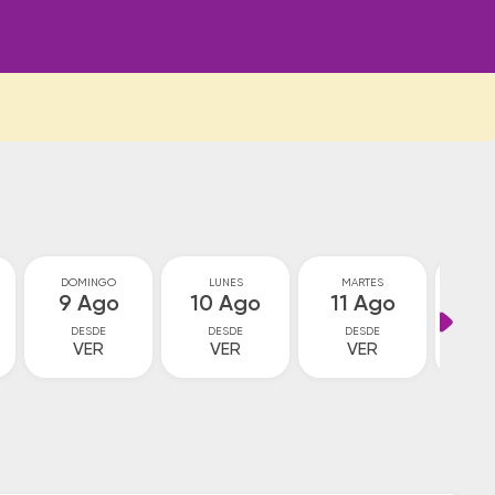
DOMINGO
LUNES
MARTES
MIÉ
9 Ago
10 Ago
11 Ago
12
DESDE
DESDE
DESDE
D
VER
VER
VER
V