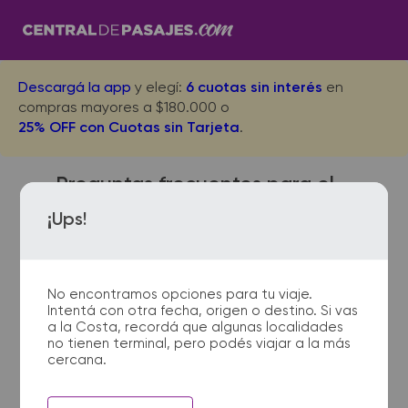
Descargá la app
y elegí:
6 cuotas sin interés
en
compras mayores a $180.000 o
25% OFF con Cuotas sin Tarjeta
.
Preguntas frecuentes para el
viaje desde Huinca Renanco
¡Ups!
Acceso a Cordoba
No encontramos opciones para tu viaje.
Intentá con otra fecha, origen o destino. Si vas
¿Con cuánta anticipación
a la Costa, recordá que algunas localidades
no tienen terminal, pero podés viajar a la más
debo presentarme en la
cercana.
terminal de micros?