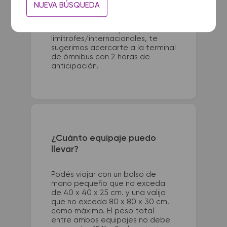
Para viajes nacionales es
NUEVA BÚSQUEDA
necesario presentarse con 1 hora
de anticipación a la salida del
colectivo. Para viajes a países
limítrofes/internacionales, te
sugerimos acercarte a la terminal
de ómnibus con 2 horas de
anticipación.
¿Cuánto equipaje puedo
llevar?
Podés viajar con un bolso de
mano pequeño que no exceda
de 40 x 40 x 25 cm. y una valija
que no exceda 80 x 80 x 30 cm.
como máximo. El peso total
entre ambos equipajes no debe