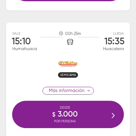
SALE
00h 25m
LLEGA
15:10
15:35
Humahuaca
Huacalera
SEMICAMA
información
DESDE
3.000
$
POR PERSONA