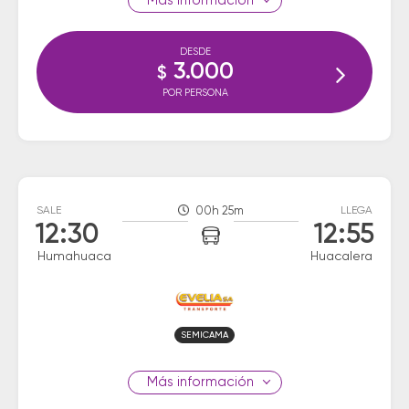
información
DESDE
3.000
$
POR PERSONA
SALE
00h 25m
LLEGA
12:30
12:55
Humahuaca
Huacalera
SEMICAMA
información