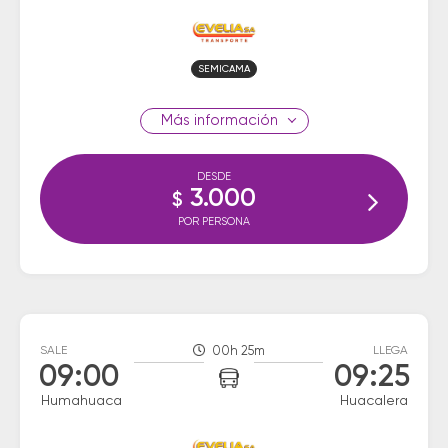
SEMICAMA
información
DESDE
3.000
$
POR PERSONA
SALE
00h 25m
LLEGA
09:00
09:25
Humahuaca
Huacalera