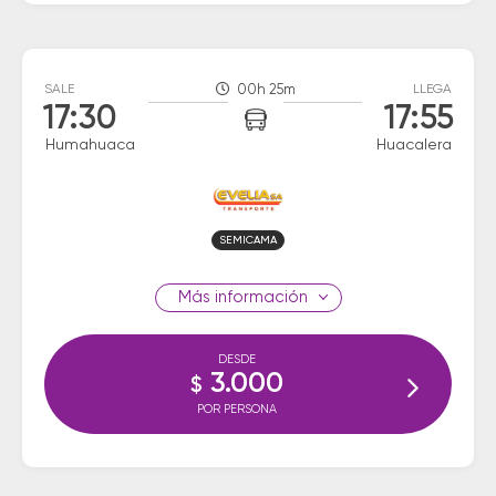
SALE
00h 25m
LLEGA
17:30
17:55
Humahuaca
Huacalera
SEMICAMA
información
DESDE
3.000
$
POR PERSONA