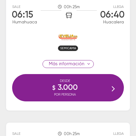
SALE
00h 25m
LLEGA
06:15
06:40
Humahuaca
Huacalera
SEMICAMA
información
DESDE
3.000
$
POR PERSONA
SALE
00h 25m
LLEGA