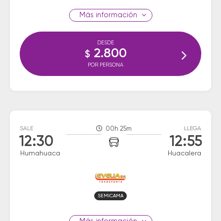
información
DESDE
2.800
$
POR PERSONA
SALE
00h 25m
LLEGA
12:30
12:55
Humahuaca
Huacalera
SEMICAMA