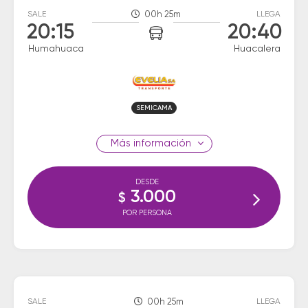
SALE
00h 25m
LLEGA
20:15
20:40
Humahuaca
Huacalera
SEMICAMA
información
DESDE
3.000
$
POR PERSONA
SALE
00h 25m
LLEGA