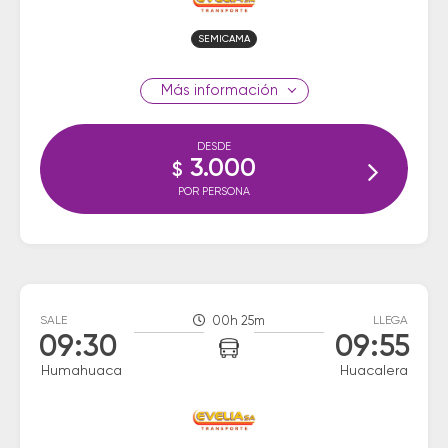
SEMICAMA
información
DESDE
3.000
$
POR PERSONA
SALE
00h 25m
LLEGA
09:30
09:55
Humahuaca
Huacalera