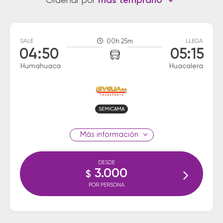
Ordenar por
más temprano
SALE
00h 25m
LLEGA
04:50
05:15
Humahuaca
Huacalera
SEMICAMA
información
DESDE
3.000
$
POR PERSONA