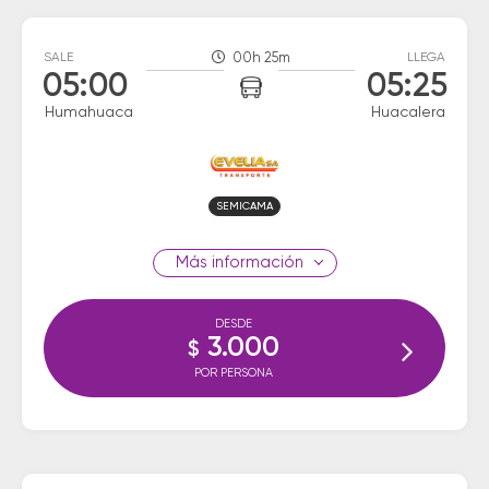
SALE
00h 25m
LLEGA
05:00
05:25
Humahuaca
Huacalera
SEMICAMA
información
DESDE
3.000
$
POR PERSONA