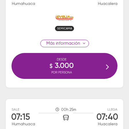
Humahuaca
Huacalera
SEMICAMA
información
DESDE
3.000
$
POR PERSONA
SALE
00h 25m
LLEGA
07:15
07:40
Humahuaca
Huacalera