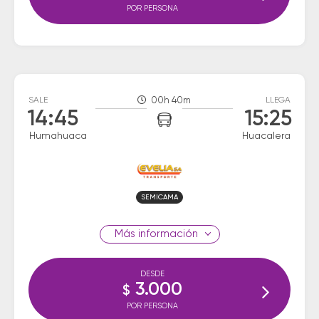
POR PERSONA
SALE
00h 40m
LLEGA
14:45
15:25
Humahuaca
Huacalera
SEMICAMA
información
DESDE
3.000
$
POR PERSONA