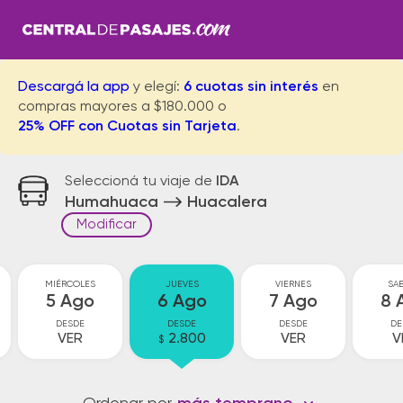
Descargá la app
y elegí:
6 cuotas sin interés
en
compras mayores a $180.000 o
25% OFF con Cuotas sin Tarjeta
.
Seleccioná tu viaje de
IDA
Humahuaca
Huacalera
Modificar
MIÉRCOLES
JUEVES
VIERNES
SA
5 Ago
6 Ago
7 Ago
8 
DESDE
DESDE
DESDE
DE
VER
2.800
VER
V
$