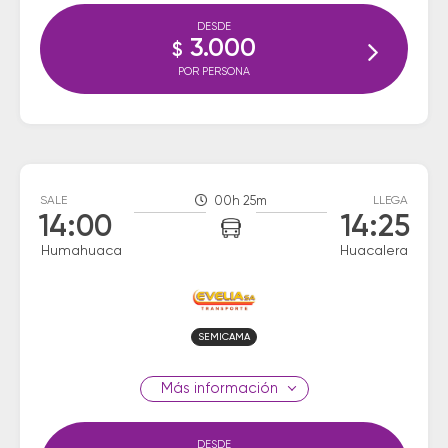
DESDE
3.000
$
POR PERSONA
SALE
00h 25m
LLEGA
14:00
14:25
Humahuaca
Huacalera
SEMICAMA
información
DESDE