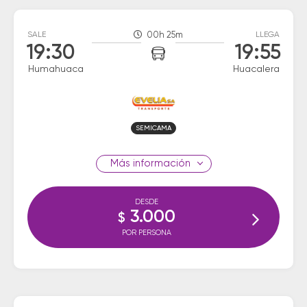
SALE
00h 25m
LLEGA
19:30
19:55
Humahuaca
Huacalera
SEMICAMA
información
DESDE
3.000
$
POR PERSONA