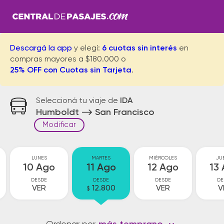
Descargá la app
y elegí:
6 cuotas sin interés
en
compras mayores a $180.000 o
25% OFF con Cuotas sin Tarjeta
.
Seleccioná tu viaje de
IDA
Humboldt
San Francisco
Modificar
LUNES
MARTES
MIÉRCOLES
JU
10 Ago
11 Ago
12 Ago
13
DESDE
DESDE
DESDE
DE
VER
12.800
VER
V
$