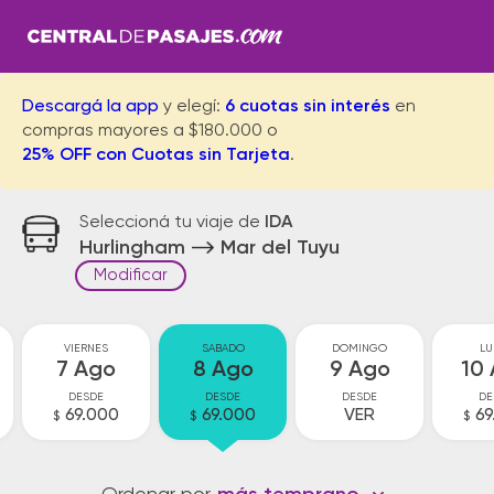
Descargá la app
y elegí:
6 cuotas sin interés
en
compras mayores a $180.000 o
25% OFF con Cuotas sin Tarjeta
.
Seleccioná tu viaje de
IDA
Hurlingham
Mar del Tuyu
Modificar
VIERNES
SABADO
DOMINGO
LU
7 Ago
8 Ago
9 Ago
10
DESDE
DESDE
DESDE
DE
69.000
69.000
VER
69
$
$
$