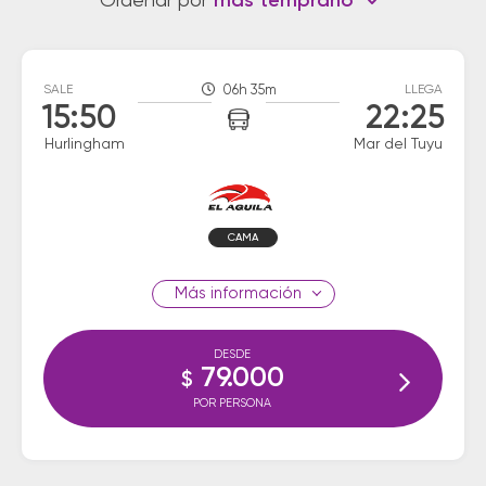
Ordenar por
más temprano
SALE
06h 35m
LLEGA
15:50
22:25
Hurlingham
Mar del Tuyu
CAMA
información
DESDE
79.000
$
POR PERSONA