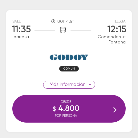
SALE
00h 40m
LLEGA
11:35
12:15
Ibarreta
Comandante
Fontana
COMUN
información
DESDE
4.800
$
POR PERSONA