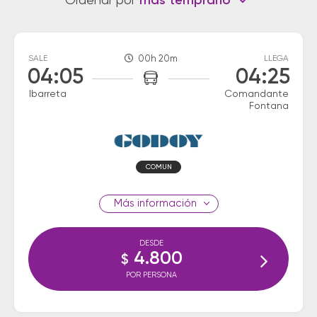
Ordenar por
más temprano
SALE
00h 20m
LLEGA
04:05
04:25
Ibarreta
Comandante
Fontana
COMUN
información
DESDE
4.800
$
POR PERSONA