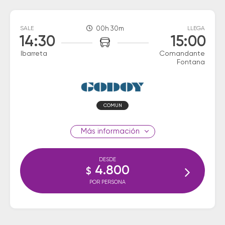
SALE
00h 30m
LLEGA
14:30
15:00
Ibarreta
Comandante
Fontana
COMUN
información
DESDE
4.800
$
POR PERSONA