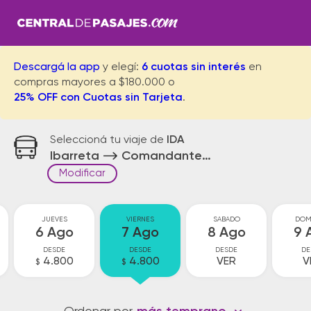
Descargá la app
y elegí:
6 cuotas sin interés
en
compras mayores a $180.000 o
25% OFF con Cuotas sin Tarjeta
.
Seleccioná tu viaje de
IDA
Ibarreta
Comandante Fontana
Modificar
JUEVES
VIERNES
SABADO
DOM
6 Ago
7 Ago
8 Ago
9 
DESDE
DESDE
DESDE
DE
4.800
4.800
VER
V
$
$