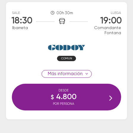
SALE
00h 30m
LLEGA
18:30
19:00
Ibarreta
Comandante
Fontana
COMUN
información
DESDE
4.800
$
POR PERSONA