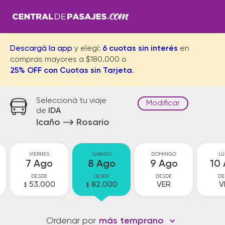
Descargá la app
y elegí:
6 cuotas sin interés
en
compras mayores a $180.000 o
25% OFF con Cuotas sin Tarjeta
.
Seleccioná tu viaje
Modificar
de
IDA
Icaño
Rosario
VIERNES
SABADO
DOMINGO
LU
7 Ago
8 Ago
9 Ago
10
DESDE
DESDE
DESDE
DE
53.000
82.000
VER
V
$
$
Ordenar por
más temprano