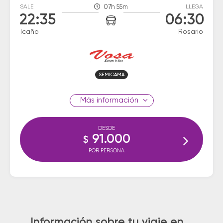
SALE
07h 55m
LLEGA
22:35
06:30
Icaño
Rosario
SEMICAMA
información
DESDE
91.000
$
POR PERSONA
Información sobre tu viaje en