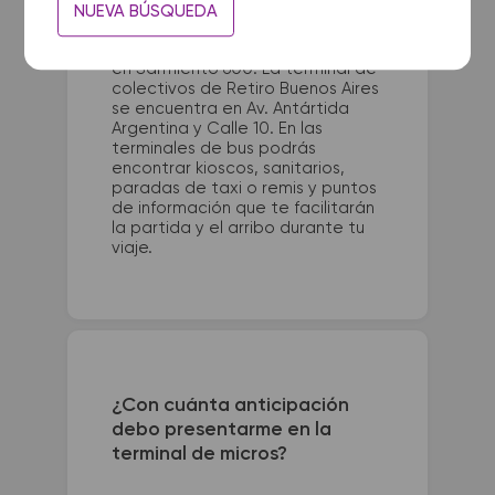
NUEVA BÚSQUEDA
La terminal de ómnibus de
Ingeniero Luiggi queda ubicada
en Sarmiento 600. La terminal de
colectivos de Retiro Buenos Aires
se encuentra en Av. Antártida
Argentina y Calle 10. En las
terminales de bus podrás
encontrar kioscos, sanitarios,
paradas de taxi o remis y puntos
de información que te facilitarán
la partida y el arribo durante tu
viaje.
¿Con cuánta anticipación
debo presentarme en la
terminal de micros?