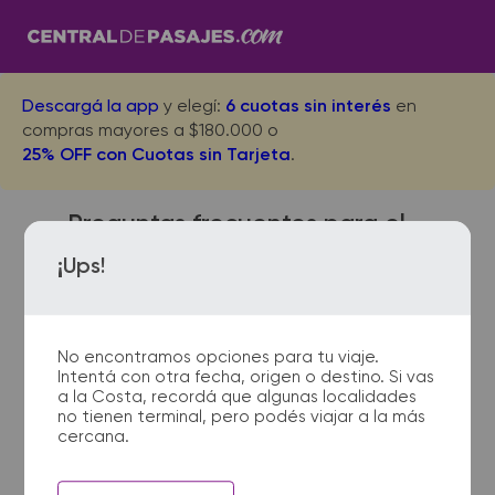
Descargá la app
y elegí:
6 cuotas sin interés
en
compras mayores a $180.000 o
25% OFF con Cuotas sin Tarjeta
.
Preguntas frecuentes para el
viaje desde Ingeniero Luiggi a
¡Ups!
Retiro Buenos Aires
No encontramos opciones para tu viaje.
Intentá con otra fecha, origen o destino. Si vas
¿Dónde quedan las
a la Costa, recordá que algunas localidades
no tienen terminal, pero podés viajar a la más
terminales de micro de
cercana.
Ingeniero Luiggi a Retiro
Buenos Aires?