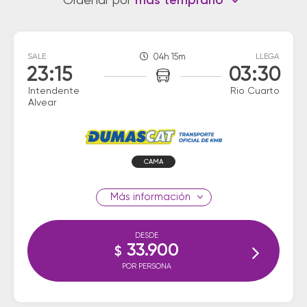
Ordenar por
más temprano
SALE
04h 15m
LLEGA
23:15
03:30
Intendente
Rio Cuarto
Alvear
CAMA
información
DESDE
33.900
$
POR PERSONA