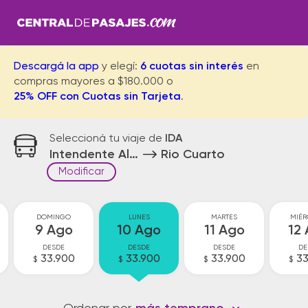
Descargá la app
y elegí:
6 cuotas sin interés
en
compras mayores a $180.000 o
25% OFF con Cuotas sin Tarjeta
.
Seleccioná tu viaje de
IDA
Intendente Alvear
Rio Cuarto
Modificar
DOMINGO
LUNES
MARTES
MIÉR
9 Ago
10 Ago
11 Ago
12
DESDE
DESDE
DESDE
DE
33.900
33.900
33.900
33
$
$
$
$