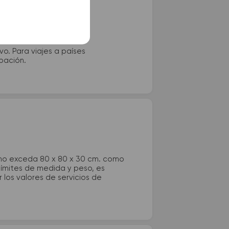
vo. Para viajes a países
ipación.
 no exceda 80 x 80 x 30 cm. como
 límites de medida y peso, es
los valores de servicios de