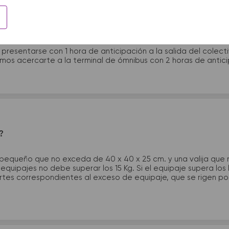
 presentarme en la terminal de micros?
 presentarse con 1 hora de anticipación a la salida del colecti
rimos acercarte a la terminal de ómnibus con 2 horas de antic
?
 pequeño que no exceda de 40 x 40 x 25 cm. y una valija que
quipajes no debe superar los 15 Kg. Si el equipaje supera los
tes correspondientes al exceso de equipaje, que se rigen por 