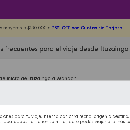
s mayores a $180.000 o
25% OFF con Cuotas sin Tarjeta
.
s frecuentes para el viaje desde Ituzaing
de micro de Ituzaingo a Wanda?
o queda ubicada en Terminal - Av. Sgto. Cabral y Jujuy. La te
 433. En las terminales de bus podrás encontrar kioscos, sani
arán la partida y el arribo durante tu viaje.
nes para tu viaje. Intentá con otra fecha, origen o destino. 
 localidades no tienen terminal, pero podés viajar a la más 