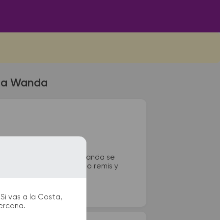
o a Wanda
rminal de colectivos de Wanda se
tarios, paradas de taxi o remis y
Si vas a la Costa,
cercana.