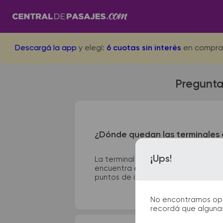
Descargá la app
y elegí:
6 cuotas sin interés
en compra
Pregunta
¿Dónde quedan las terminales 
¡Ups!
La terminal de ómnibus de Ituzaing
encuentra en Av. Juan Domingo Perón
puntos de información que te facilit
No encontramos opcio
recordá que algunas