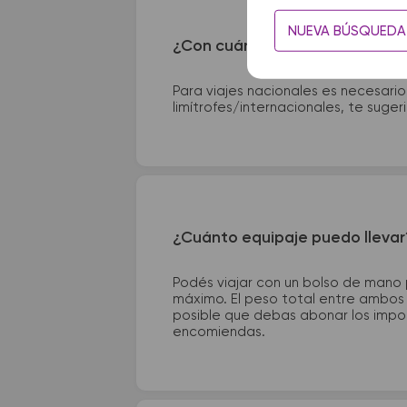
NUEVA BÚSQUEDA
¿Con cuánta anticipación debo
Para viajes nacionales es necesario
limítrofes/internacionales, te suge
¿Cuánto equipaje puedo llevar
Podés viajar con un bolso de mano
máximo. El peso total entre ambos e
posible que debas abonar los impor
encomiendas.