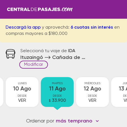
Descargá la app
y aprovechá:
6 cuotas sin interés
en
compras mayores a $180.000
Seleccioná tu viaje de
IDA
Ituzaingó
Cañada de Gomez
Modificar
LUNES
MARTES
MIÉRCOLES
JU
10 Ago
11 Ago
12 Ago
13
DESDE
DESDE
DESDE
DE
VER
33.900
VER
V
$
Ordenar por
más temprano