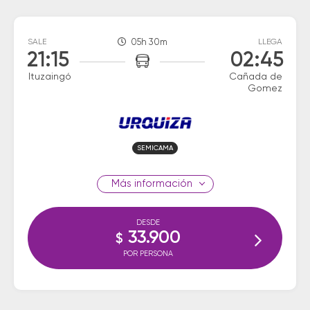
SALE
05h 30m
LLEGA
21:15
02:45
Ituzaingó
Cañada de
Gomez
SEMICAMA
información
DESDE
33.900
$
POR PERSONA