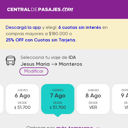
Descargá la app
y elegí:
6 cuotas sin interés
en
compras mayores a $180.000 o
25% OFF con Cuotas sin Tarjeta
.
Seleccioná tu viaje de
IDA
Jesus Maria
Monteros
Modificar
JUEVES
VIERNES
SABADO
DOM
6 Ago
7 Ago
8 Ago
9 
DESDE
DESDE
DESDE
DE
51.700
51.700
VER
V
$
$