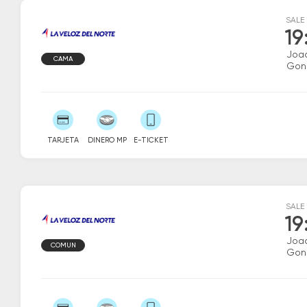
SALE
19
Joaq
CAMA
Gon
TARJETA
DINERO MP
E-TICKET
SALE
19
Joaq
COMUN
Gon