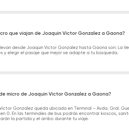
icro que viajan de Joaquin Victor Gonzalez a Gaona?
llevan desde Joaquin Victor Gonzalez hasta Gaona son: La Ve
es y elegir el pasaje que mejor se adapte a tu búsqueda.
de micro de Joaquin Victor Gonzalez a Gaona?
Victor Gonzalez queda ubicada en Terminal – Avda. Gral. Guem
 0. En las terminales de bus podrás encontrar kioscos, sanita
arán la partida y el arribo durante tu viaje.