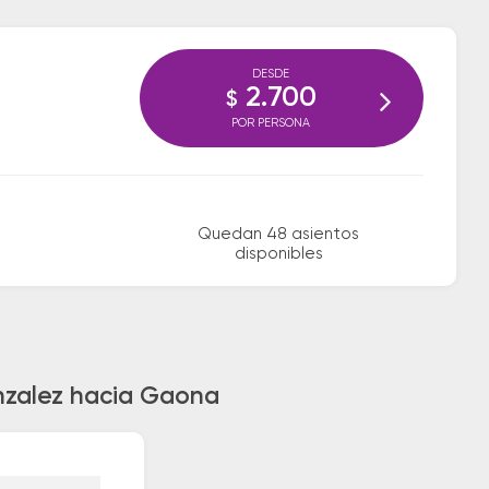
DESDE
2.700
$
POR PERSONA
Quedan 48 asientos
disponibles
onzalez hacia Gaona