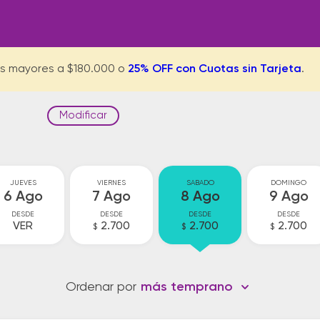
s mayores a $180.000 o
25% OFF con Cuotas sin Tarjeta
.
Modificar
JUEVES
VIERNES
SABADO
DOMINGO
6 Ago
7 Ago
8 Ago
9 Ago
DESDE
DESDE
DESDE
DESDE
VER
2.700
2.700
2.700
$
$
$
Ordenar por
más temprano