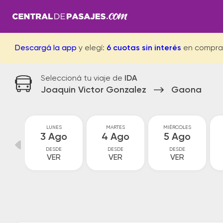
Descargá la app
y elegí:
6 cuotas sin interés
en compra
Seleccioná tu viaje de
IDA
Joaquin Victor Gonzalez
Gaona
GO
LUNES
MARTES
MIÉRCOLES
go
3 Ago
4 Ago
5 Ago
DESDE
DESDE
DESDE
VER
VER
VER