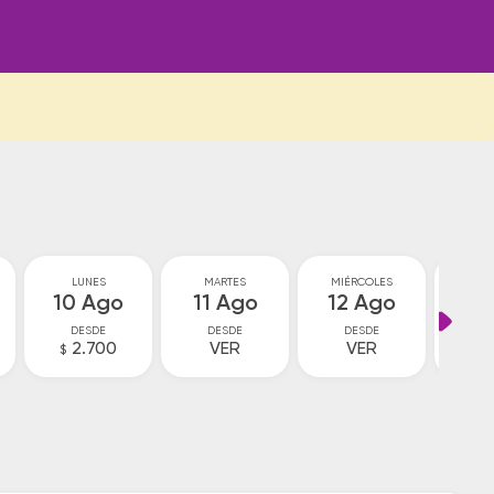
LUNES
MARTES
MIÉRCOLES
JU
10 Ago
11 Ago
12 Ago
13
DESDE
DESDE
DESDE
D
2.700
VER
VER
V
$