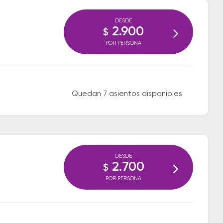
DESDE
2.900
$
POR PERSONA
Quedan 7 asientos disponibles
DESDE
2.700
$
POR PERSONA