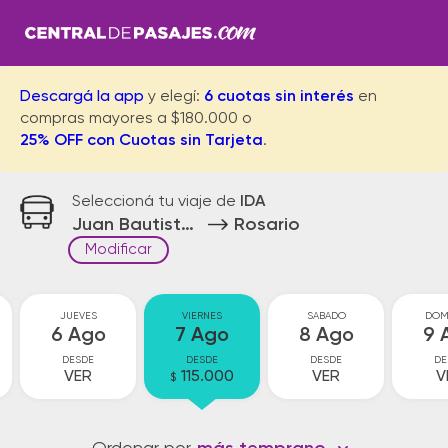
Descargá la app
y elegí:
6 cuotas sin interés
en
compras mayores a $180.000 o
25% OFF con Cuotas sin Tarjeta
.
Seleccioná tu viaje de
IDA
Juan Bautista Alberdi
Rosario
Modificar
JUEVES
VIERNES
SABADO
DOM
6 Ago
7 Ago
8 Ago
9 
DESDE
DESDE
DESDE
DE
VER
115.000
VER
V
$