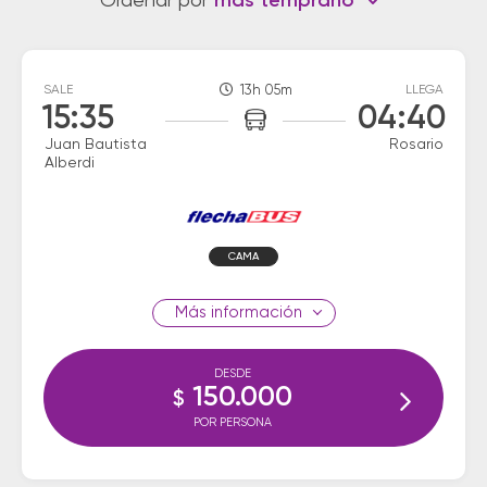
Ordenar por
más temprano
SALE
13h 05m
LLEGA
15:35
04:40
Juan Bautista
Rosario
Alberdi
CAMA
información
DESDE
150.000
$
POR PERSONA