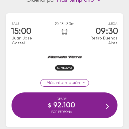
Ordenar por
más temprano
SALE
18h 30m
LLEGA
15:00
09:30
Juan Jose
Retiro Buenos
Castelli
Aires
SEMICAMA
información
DESDE
92.100
$
POR PERSONA