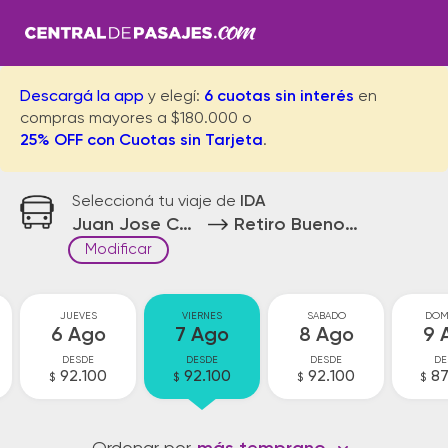
Descargá la app
y elegí:
6 cuotas sin interés
en
compras mayores a $180.000 o
25% OFF con Cuotas sin Tarjeta
.
Seleccioná tu viaje de
IDA
Juan Jose Castelli
Retiro Buenos Aires
Modificar
JUEVES
VIERNES
SABADO
DOM
6 Ago
7 Ago
8 Ago
9 
DESDE
DESDE
DESDE
DE
92.100
92.100
92.100
87
$
$
$
$