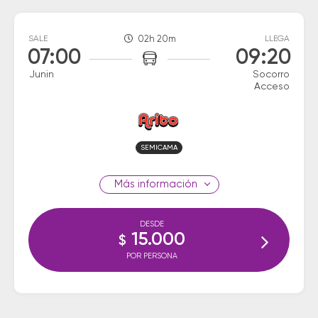
SALE
02h 20m
LLEGA
07:00
09:20
Junin
Socorro
Acceso
SEMICAMA
información
DESDE
15.000
$
POR PERSONA