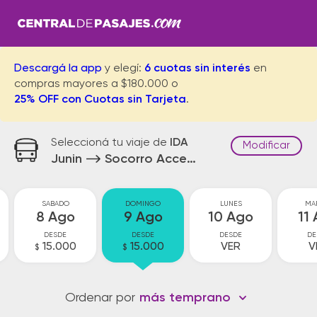
Descargá la app
y elegí:
6 cuotas sin interés
en
compras mayores a $180.000 o
25% OFF con Cuotas sin Tarjeta
.
Seleccioná tu viaje de
IDA
Modificar
Junin
Socorro Acceso
SABADO
DOMINGO
LUNES
MA
8 Ago
9 Ago
10 Ago
11
DESDE
DESDE
DESDE
DE
15.000
15.000
VER
V
$
$
Ordenar por
más temprano