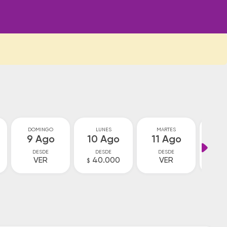
DOMINGO
LUNES
MARTES
MIÉ
9 Ago
10 Ago
11 Ago
12
DESDE
DESDE
DESDE
D
VER
40.000
VER
V
$