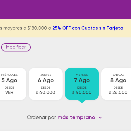
s mayores a $180.000 o
25% OFF con Cuotas sin Tarjeta
.
Modificar
MIÉRCOLES
JUEVES
VIERNES
SABADO
5 Ago
6 Ago
7 Ago
8 Ago
DESDE
DESDE
DESDE
DESDE
VER
40.000
40.000
26.000
$
$
$
Ordenar por
más temprano