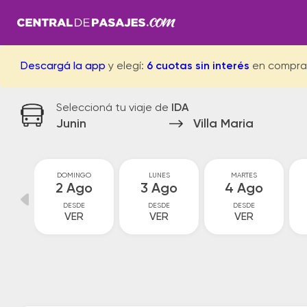
Descargá la app
y elegí:
6 cuotas sin interés
en compra
Seleccioná tu viaje de
IDA
Junin
Villa Maria
O
DOMINGO
LUNES
MARTES
o
2 Ago
3 Ago
4 Ago
DESDE
DESDE
DESDE
VER
VER
VER