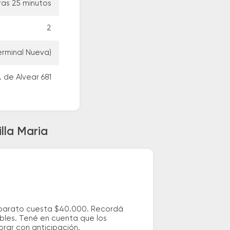
ras 25 minutos
2
erminal Nueva)
 de Alvear 681
lla Maria
ás barato cuesta $40.000. Recordá
ibles. Tené en cuenta que los
prar con anticipación.