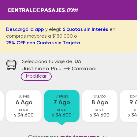
Descargá la app
y elegí:
6 cuotas sin interés
en
compras mayores a $180.000 o
25% OFF con Cuotas sin Tarjeta
.
Seleccioná tu viaje de
IDA
Justiniano Posse
Cordoba
Modificar
JUEVES
VIERNES
SABADO
DOM
6 Ago
7 Ago
8 Ago
9 
DESDE
DESDE
DESDE
DE
34.600
34.600
34.600
34
$
$
$
$