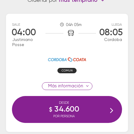
Ordenar por
más temprano
SALE
04h 05m
LLEGA
04:00
08:05
Justiniano
Cordoba
Posse
COMUN
información
DESDE
34.600
$
POR PERSONA