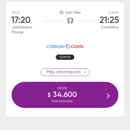
SALE
04h 05m
LLEGA
17:20
21:25
Justiniano
Cordoba
Posse
COMUN
información
DESDE
34.600
$
POR PERSONA