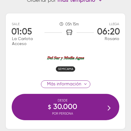
Ordenar por
más temprano
SALE
05h 15m
LLEGA
01:05
06:20
La Carlota
Rosario
Acceso
SEMICAMA
información
DESDE
30.000
$
POR PERSONA