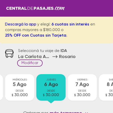
Descargá la app
y elegí:
6 cuotas sin interés
en
compras mayores a $180.000 o
25% OFF con Cuotas sin Tarjeta
.
Seleccioná tu viaje de
IDA
La Carlota Acceso
Rosario
Modificar
MIÉRCOLES
JUEVES
VIERNES
SA
5 Ago
6 Ago
7 Ago
8 
DESDE
DESDE
DESDE
DE
30.000
30.000
30.000
30
$
$
$
$