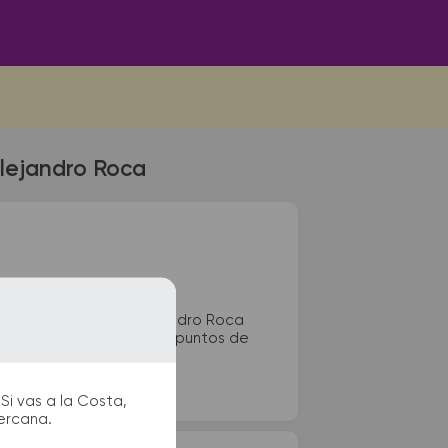
Alejandro Roca
l de colectivos de Alejandro Roca
paradas de taxi o remis y puntos de
Si vas a la Costa,
cercana.