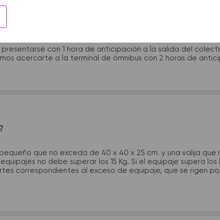
 presentarme en la terminal de micros?
 presentarse con 1 hora de anticipación a la salida del colecti
rimos acercarte a la terminal de ómnibus con 2 horas de antic
?
 pequeño que no exceda de 40 x 40 x 25 cm. y una valija que
quipajes no debe superar los 15 Kg. Si el equipaje supera los
tes correspondientes al exceso de equipaje, que se rigen por 