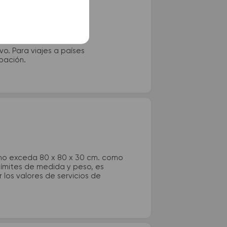
vo. Para viajes a países
ipación.
 no exceda 80 x 80 x 30 cm. como
 límites de medida y peso, es
los valores de servicios de