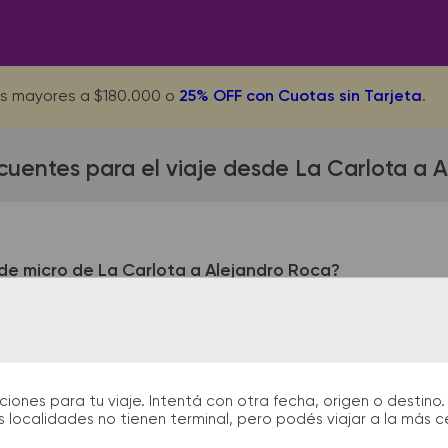
s mayores a $180.000 o
25% OFF con Cuotas sin Tarjeta
.
cuentes para el viaje desde La Carlota a 
de micro de La Carlota a Alejandro Roca?
ta queda ubicada en Terminal - José. B Lagos 550. La termina
n las terminales de bus podrás encontrar kioscos, sanitarios, 
tida y el arribo durante tu viaje.
nes para tu viaje. Intentá con otra fecha, origen o destino. 
 localidades no tienen terminal, pero podés viajar a la más 