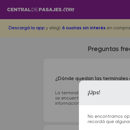
Descargá la app
y elegí:
6 cuotas sin interés
en compra
Preguntas fre
¿Dónde quedan las terminales 
¡Ups!
La terminal de ómnibus de La Carlo
se encuentra en Cesar Comilli 31. E
información que te facilitarán la par
No encontramos opcio
recordá que algunas