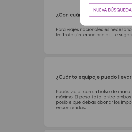
NUEVA BÚSQUEDA
¿Con cuánta anticipación debo
Para viajes nacionales es necesario
limítrofes/internacionales, te suge
¿Cuánto equipaje puedo llevar
Podés viajar con un bolso de mano
máximo. El peso total entre ambos e
posible que debas abonar los impor
encomiendas.