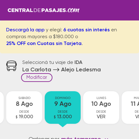
Descargá la app
y elegí:
6 cuotas sin interés
en
compras mayores a $180.000 o
25% OFF con Cuotas sin Tarjeta
.
Seleccioná tu viaje de
IDA
La Carlota
Alejo Ledesma
Modificar
SABADO
DOMINGO
LUNES
MA
8 Ago
9 Ago
10 Ago
11
DESDE
DESDE
DESDE
DE
19.000
13.000
VER
V
$
$