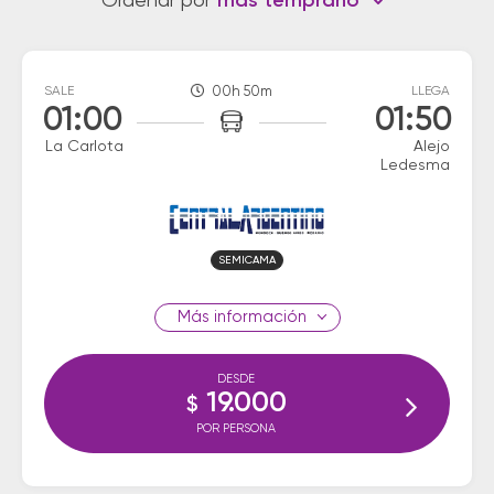
Ordenar por
más temprano
SALE
00h 50m
LLEGA
01:00
01:50
La Carlota
Alejo
Ledesma
SEMICAMA
información
DESDE
19.000
$
POR PERSONA